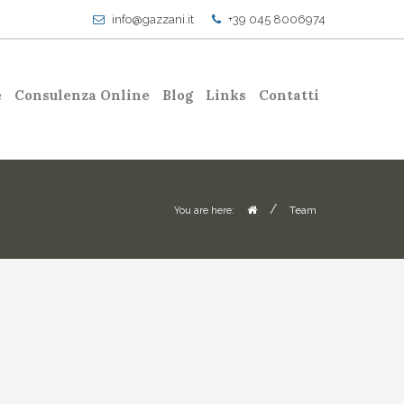
info@gazzani.it
+39 045 8006974
e
Consulenza Online
Blog
Links
Contatti
/
Team
You are here: