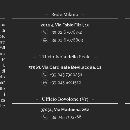
Sede Milano
tax
20124, Via Fabio Filzi, 10
 di
+39 02 67076752
del
+39 02 67076803
ore
PMI
ore
Ufficio Isola della Scala
 E’
 il
37063, Via Cardinale Bevilacqua, 11
 di
+39 045 7300256
ato
+39 045 8011522
ti?
llo
o i
Ufficio Bovolone (Vr)
nza
che
37051, Via Madonna 262
+39 045 7103766