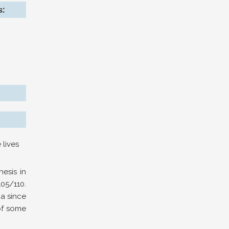
s:
lives
esis in
105/110.
a since
of some