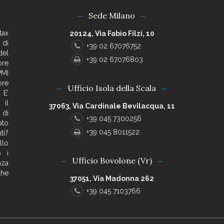
Sede Milano
tax
20124, Via Fabio Filzi, 10
 di
+39 02 67076752
del
+39 02 67076803
ore
PMI
ore
Ufficio Isola della Scala
 E’
 il
37063, Via Cardinale Bevilacqua, 11
 di
+39 045 7300256
ato
+39 045 8011522
ti?
llo
o i
Ufficio Bovolone (Vr)
nza
che
37051, Via Madonna 262
+39 045 7103766