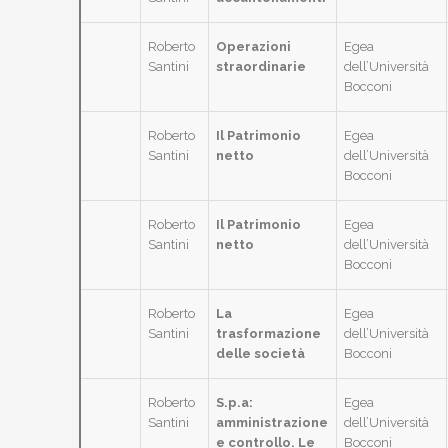
Roberto
Operazioni
Egea
Santini
straordinarie
dell’Università
Bocconi
Roberto
Il Patrimonio
Egea
Santini
netto
dell’Università
Bocconi
Roberto
Il Patrimonio
Egea
Santini
netto
dell’Università
Bocconi
Roberto
La
Egea
Santini
trasformazione
dell’Università
delle società
Bocconi
Roberto
S.p.a:
Egea
Santini
amministrazione
dell’Università
e controllo. Le
Bocconi