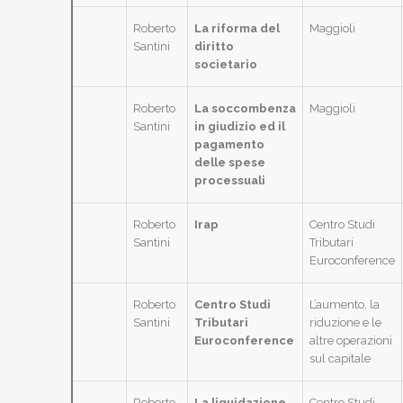
Roberto
La riforma del
Maggioli
Santini
diritto
societario
Roberto
La soccombenza
Maggioli
Santini
in giudizio ed il
pagamento
delle spese
processuali
Roberto
Irap
Centro Studi
Santini
Tributari
Euroconference
Roberto
Centro Studi
L’aumento, la
Santini
Tributari
riduzione e le
Euroconference
altre operazioni
sul capitale
Roberto
La liquidazione
Centro Studi