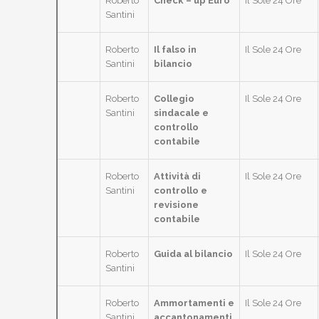
Roberto
Check – up Euro
Il Sole 24 Ore
Santini
Roberto
Il falso in
Il Sole 24 Ore
Santini
bilancio
Roberto
Collegio
Il Sole 24 Ore
Santini
sindacale e
controllo
contabile
Roberto
Attività di
Il Sole 24 Ore
Santini
controllo e
revisione
contabile
Roberto
Guida al bilancio
Il Sole 24 Ore
Santini
Roberto
Ammortamenti e
Il Sole 24 Ore
Santini
accantonamenti