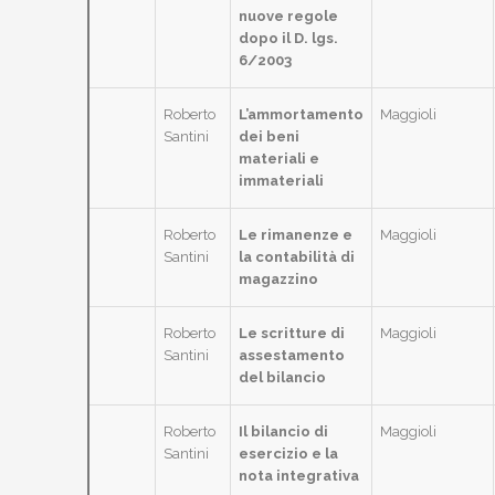
nuove regole
dopo il D. lgs.
6/2003
Roberto
L’ammortamento
Maggioli
Santini
dei beni
materiali e
immateriali
Roberto
Le rimanenze e
Maggioli
Santini
la contabilità di
magazzino
Roberto
Le scritture di
Maggioli
Santini
assestamento
del bilancio
Roberto
Il bilancio di
Maggioli
Santini
esercizio e la
nota integrativa