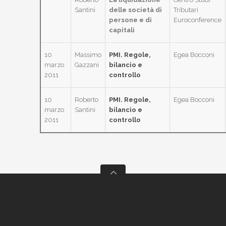
Santini
delle società di
Tributari
persone e di
Euroconference
capitali
10
Massimo
PMI. Regole,
Egea Bocconi
marzo
Gazzani
bilancio e
2011
controllo
10
Roberto
PMI. Regole,
Egea Bocconi
marzo
Santini
bilancio e
2011
controllo