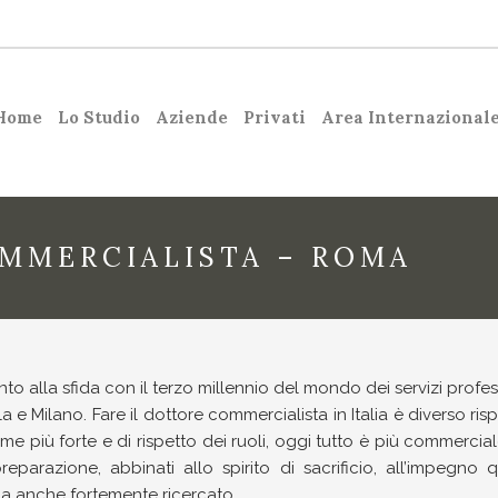
Home
Lo Studio
Aziende
Privati
Area Internazional
OMMERCIALISTA – ROMA
onto alla sfida con il terzo millennio del mondo dei servizi pro
 e Milano. Fare il dottore commercialista in Italia è diverso ris
legame più forte e di rispetto dei ruoli, oggi tutto è più commerc
reparazione, abbinati allo spirito di sacrificio, all’impegno 
ma anche fortemente ricercato.