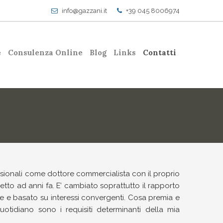
info@gazzani.it
+39 045 8006974
e
Consulenza Online
Blog
Links
Contatti
fessionali come dottore commercialista con il proprio
petto ad anni fa. E’ cambiato soprattutto il rapporto
iale e basato su interessi convergenti. Cosa premia e
quotidiano sono i requisiti determinanti della mia