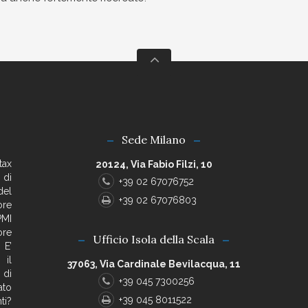
Sede Milano
tax
20124, Via Fabio Filzi, 10
 di
+39 02 67076752
del
+39 02 67076803
ore
PMI
ore
Ufficio Isola della Scala
 E’
 il
37063, Via Cardinale Bevilacqua, 11
 di
+39 045 7300256
ato
+39 045 8011522
ti?