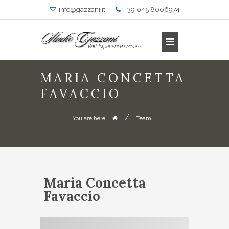
info@gazzani.it
+39 045 8006974
MARIA CONCETTA
FAVACCIO
/
Team
You are here:
Maria Concetta
Favaccio